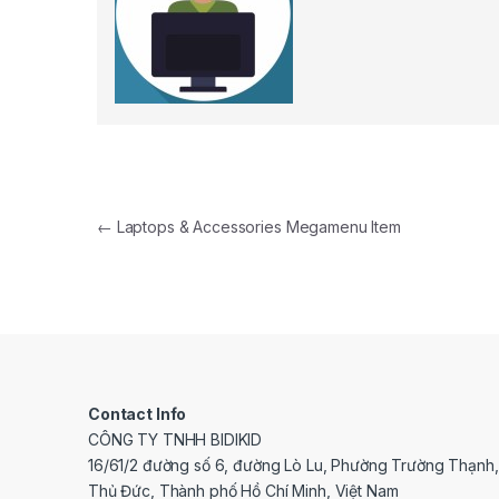
Điều hướng bài viết
←
Laptops & Accessories Megamenu Item
Contact Info
CÔNG TY TNHH BIDIKID
16/61/2 đường số 6, đường Lò Lu, Phường Trường Thạnh
Thủ Đức, Thành phố Hồ Chí Minh, Việt Nam