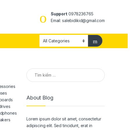
Support
0978236765
Email: salebidikid@gmail.com
Tìm kiếm cho:
essories
ses
About Blog
boards
drives
dphones
Lorem ipsum dolor sit amet, consectetur
akers
adipiscing elit. Sed tincidunt, erat in