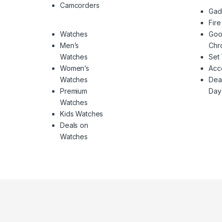
Camcorders
Gad
Fire
Watches
Goo
Men’s
Chr
Watches
Set
Women’s
Acc
Watches
Deal
Premium
Day
Watches
Kids Watches
Deals on
Watches