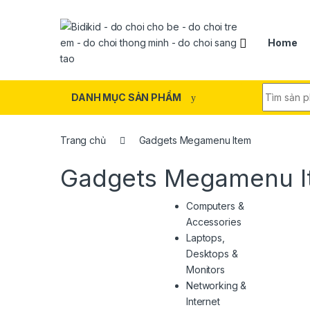
Skip to navigation
Skip to content
Home
Search fo
DANH MỤC SẢN PHẨM
Trang chủ
Gadgets Megamenu Item
Gadgets Megamenu I
Computers &
Accessories
Laptops,
Desktops &
Monitors
Networking &
Internet