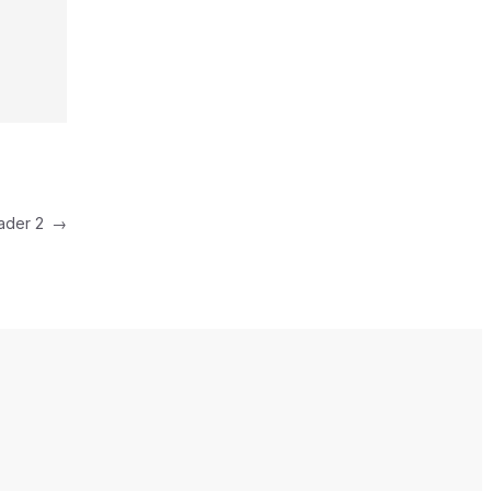
eader 2
→