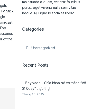
malesuada aliquam, est erat faucibus
gets
purus, eget viverra nulla sem vitae
 TV Stick
neque. Quisque id sodales libero.
gle
omecast
 Top
Categories
essories
s of the
Uncategorized
Recent Posts
Beyblade – Chìa khóa để trở thành “Võ
Sĩ Quay” thực thụ!
Tháng 1 5, 2025