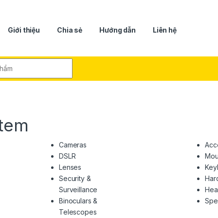
Giới thiệu
Chia sẻ
Hướng dẫn
Liên hệ
r:
tem
Cameras
Acc
DSLR
Mou
Lenses
Key
Security &
Har
Surveillance
Hea
Binoculars &
Spe
Telescopes