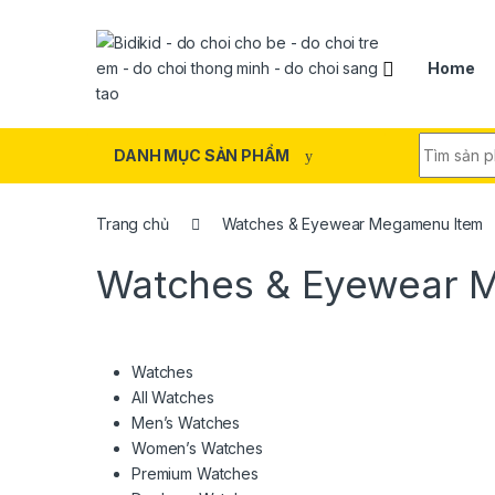
Skip to navigation
Skip to content
Home
Search fo
DANH MỤC SẢN PHẨM
Trang chủ
Watches & Eyewear Megamenu Item
Watches & Eyewear 
Watches
All Watches
Men’s Watches
Women’s Watches
Premium Watches