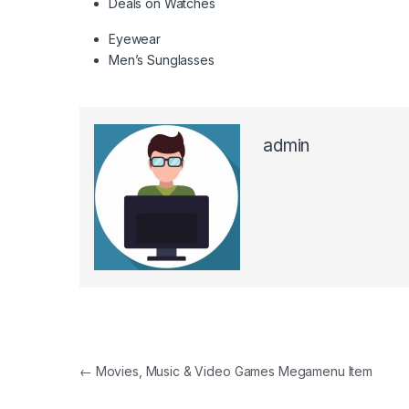
Deals on Watches
Eyewear
Men’s Sunglasses
admin
Điều hướng bài viết
←
Movies, Music & Video Games Megamenu Item