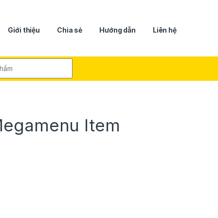
Giới thiệu
Chia sẻ
Hướng dẫn
Liên hệ
r:
Megamenu Item