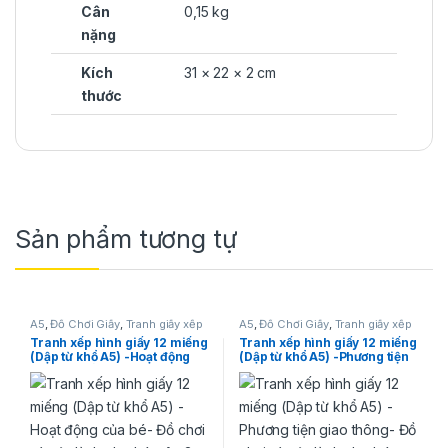
Cân
0,15 kg
nặng
Kích
31 × 22 × 2 cm
thước
Sản phẩm tương tự
A5
,
Đồ Chơi Giấy
,
Tranh giấy xếp
A5
,
Đồ Chơi Giấy
,
Tranh giấy xếp
hình
hình
Tranh xếp hình giấy 12 miếng
Tranh xếp hình giấy 12 miếng
(Dập từ khổ A5) -Hoạt động
(Dập từ khổ A5) -Phương tiện
của bé- Đồ chơi trí tuệ dành
giao thông- Đồ chơi trí tuệ
cho bé trên 3 tuổi
dành cho bé trên 3 tuổi